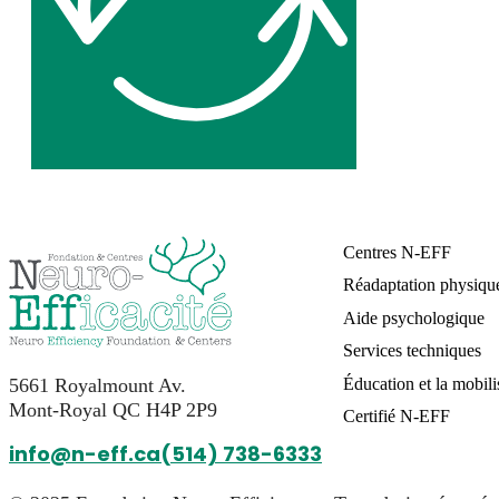
Centres N-EFF
Réadaptation physiqu
Aide psychologique
Services techniques
Éducation et la mobili
5661 Royalmount Av.
Mont-Royal QC H4P 2P9
Certifié N-EFF
info@n-eff.ca
(514) 738-6333
Suivez-nous sur Facebook
Suivez-nous sur Instagram
Suivez-nous sur YouTube
Suivez-nous sur LinkedIn